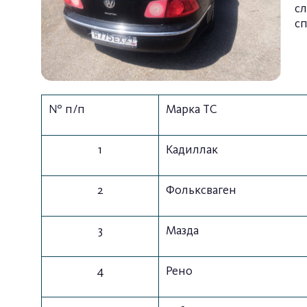
с
с
№ п/п
Марка ТС
1
Кадиллак
2
Фольксваген
3
Мазда
4
Рено