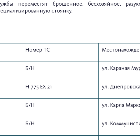
лужбы переместят брошенное, бесхозяйное, разу
пециализированную стоянку.
Номер ТС
Местонахожде
Б/Н
ул. Караная Му
Н 775 ЕХ 21
ул. Днепровска
Б/Н
ул. Карла Маркс
Б/Н
ул. Коммунисти