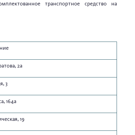
комплектованное транспортное средство на
ние
ратова, 2а
я, 3
а, 164а
ческая, 19