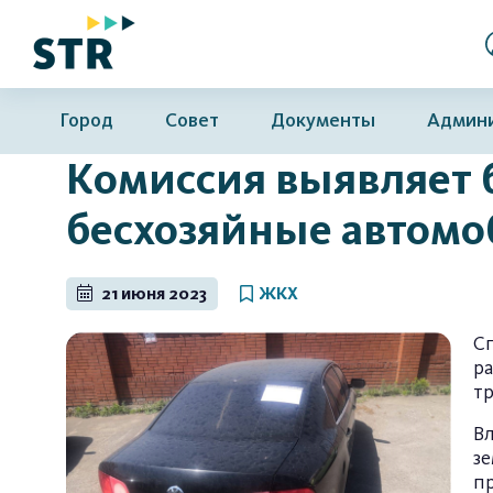
Город
Совет
Документы
Админ
Комиссия выявляет 
бесхозяйные автом
21 июня 2023
ЖКХ
С
р
т
В
з
пр