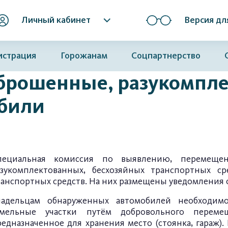
Личный кабинет
Версия дл
истрация
Горожанам
Соцпартнерство
брошенные, разукомпл
обили
пециальная комиссия по выявлению, перемеще
азукомплектованных, бесхозяйных транспортных ср
ранспортных средств. На них размещены уведомления
ладельцам обнаруженных автомобилей необходим
емельные участки путём добровольного переме
едназначенное для хранения место (стоянка, гараж)