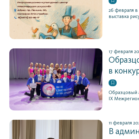
26 февраля в
выставка рис
17 февраля 2
Образцо
в конку
Образцовый а
IX Межрегион
11 февраля 20
В админ