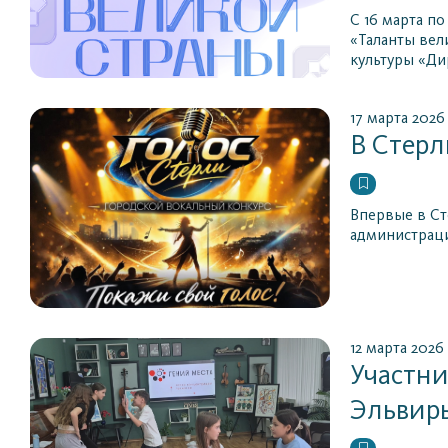
С 16 марта п
«Таланты вел
культуры «Ди
17 марта 2026
В Стерл
Впервые в Ст
администраци
12 марта 2026
Участни
Эльвир