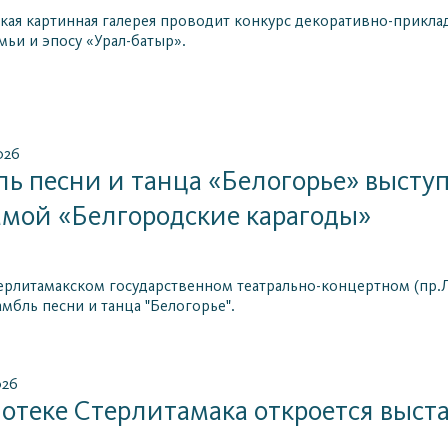
кая картинная галерея проводит конкурс декоративно-прикл
мьи и эпосу «Урал-батыр».
026
ь песни и танца «Белогорье» высту
мой «Белгородские карагоды»
терлитамакском государственном театрально-концертном (пр
амбль песни и танца "Белогорье".
026
отеке Стерлитамака откроется выста