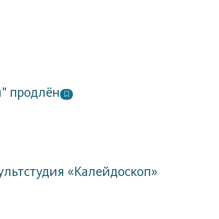
и" продлён
мультстудия «Калейдоскоп»