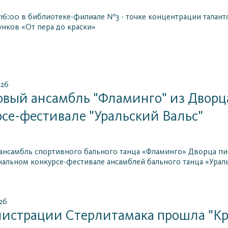
 16:00 в библиотеке-филиале №3 - точке концентрации таланто
унков «От пера до краски»
026
вый ансамбль "Фламинго" из Дворца
рсе-фестивале "Уральский Вальс"
нсамбль спортивного бального танца «Фламинго» Дворца пио
альном конкурсе-фестивале ансамблей бального танца «Ураль
26
истрации Стерлитамака прошла "Кре