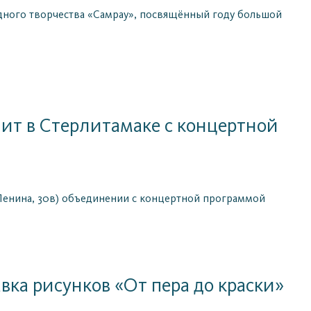
адного творчества «Самрау», посвящённый году большой
пит в Стерлитамаке с концертной
.Ленина, 30в) объединении с концертной программой
вка рисунков «От пера до краски»