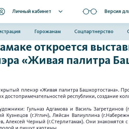
Личный кабинет
Версия дл
истрация
Горожанам
Соцпартнерство
тамаке откроется выстав
нэра «Живая палитра Б
 открытый пленэр «Живая палитра Башкортостана». Пр
х достопримечательностей республики, создание кол
дожники: Гульназ Адгамова и Василь Загретдинов (г
ий Кузнецов (г.Углич), Ляйсан Валиуллина (г.Набере
в, Алексей Черный (г.Стерлитамак). Они знакомятся 
родой и пишут картины.