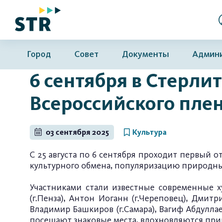
Город
Совет
Документы
Админ
6 сентября в Стерли
Всероссийского пле
03 сентября 2025
Культура
С 25 августа по 6 сентября проходит первый
культурного обмена, популяризацию природны
Участниками стали известные современные ху
(г.Пенза), Антон Иоганн (г.Череповец), Дмитр
Владимир Башкиров (г.Самара), Вагиф Абдуллае
посещают знаковые места, вдохновляются при