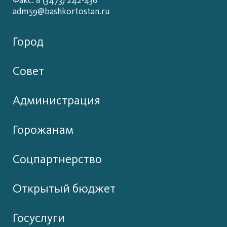
Факс: 8 (3473) 242-436
adm59@bashkortostan.ru
Город
Совет
Администрация
Горожанам
Соцпартнерство
Открытый бюджет
Госуслуги