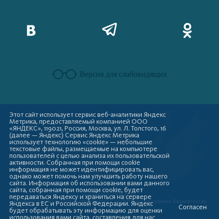
Версия для слабовидящих
Этот сайт использует сервис веб-аналитики Яндекс
Метрика, предоставляемый компанией ООО
«ЯНДЕКС», 119021, Россия, Москва, ул. Л. Толстого, 16
(далее — Яндекс) Сервис Яндекс Метрика
использует технологию «cookie» — небольшие
текстовые файлы, размещаемые на компьютере
пользователей с целью анализа их пользовательской
активности. Собранная при помощи cookie
информация не может идентифицировать вас,
однако может помочь нам улучшить работу нашего
сайта. Информация об использовании вами данного
сайта, собранная при помощи cookie, будет
Copyright © 2009-2026
передаваться Яндексу и храниться на сервере
Администрация городского округа город Стерлитамак Республики Башкортостан
Яндекса в ЕС и Российской Федерации. Яндекс
Согласен
будет обрабатывать эту информацию для оценки
использования вами сайта, составления для нас