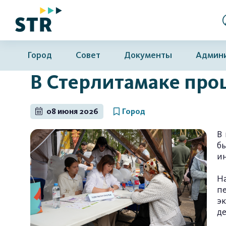
Город
Совет
Документы
Админ
В Стерлитамаке про
08 июня 2026
Город
В
б
ин
Н
п
э
де