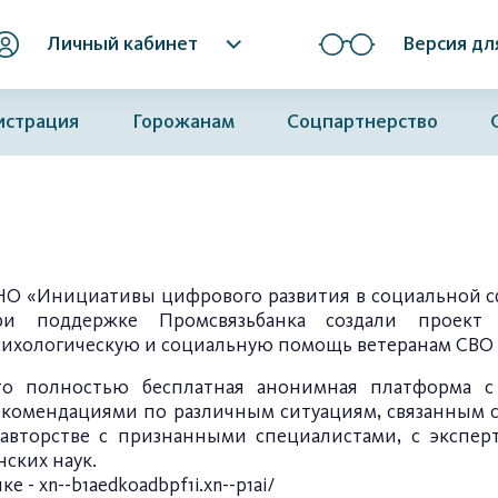
Личный кабинет
Версия дл
истрация
Горожанам
Соцпартнерство
НО «Инициативы цифрового развития в социальной сф
ри поддержке Промсвязьбанка создали проек
сихологическую и социальную помощь ветеранам СВО 
то полностью бесплатная анонимная платформа с
екомендациями по различным ситуациям, связанным с
оавторстве с признанными специалистами, с экспер
ских наук.
ке -
xn--b1aedk0adbpf1i.xn--p1ai/