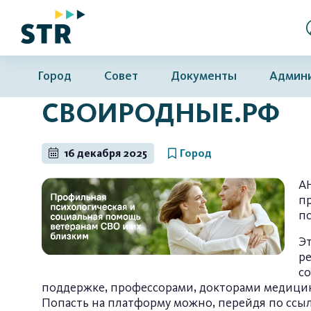
Город
Совет
Документы
Админ
СВОИРОДНЫЕ.РФ
16 декабря 2025
Город
А
п
п
Э
р
с
поддержке, профессорами, докторами медицин
Попасть на платформу можно, перейдя по ссыл