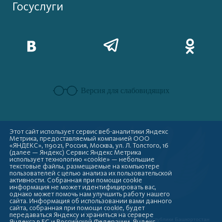
Госуслуги
Версия для слабовидящих
Этот сайт использует сервис веб-аналитики Яндекс
Метрика, предоставляемый компанией ООО
«ЯНДЕКС», 119021, Россия, Москва, ул. Л. Толстого, 16
(далее — Яндекс) Сервис Яндекс Метрика
использует технологию «cookie» — небольшие
текстовые файлы, размещаемые на компьютере
пользователей с целью анализа их пользовательской
активности. Собранная при помощи cookie
информация не может идентифицировать вас,
однако может помочь нам улучшить работу нашего
сайта. Информация об использовании вами данного
сайта, собранная при помощи cookie, будет
Copyright © 2009-2026
передаваться Яндексу и храниться на сервере
Администрация городского округа город Стерлитамак Республики Башкортостан
Яндекса в ЕС и Российской Федерации. Яндекс