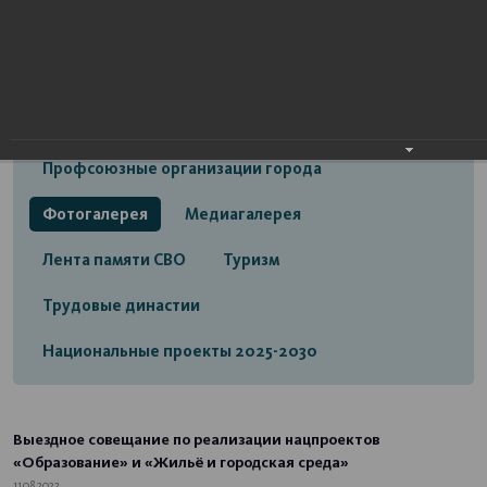
Открытый бюджет городского округа город
Стерлитамак
Экономика
Социальная сфера
Трудовые отношения
Профсоюзные организации города
Фотогалерея
Медиагалерея
Лента памяти СВО
Туризм
Трудовые династии
Национальные проекты 2025-2030
Выездное совещание по реализации нацпроектов
«Образование» и «Жильё и городская среда»
11.08.2022