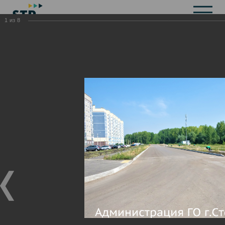
1
из
8
Общая информация
История
Объекты культурного наследия
Символика
Брендбук
Карта города
Справочная информация
Территориальные органы и представительства
Актуальная информация
Открытые данные
СМИ города
Строительство
Жилищно-коммунальное хозяйство
Инвестиционная привлекательность