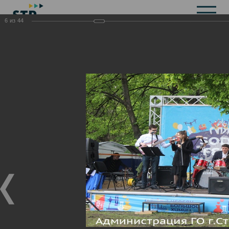
6
из
44
Общая информация
История
Объекты культурного наследия
Символика
Брендбук
Карта города
Справочная информация
Территориальные органы и представительства
Актуальная информация
Открытые данные
СМИ города
Строительство
Жилищно-коммунальное хозяйство
Инвестиционная привлекательность