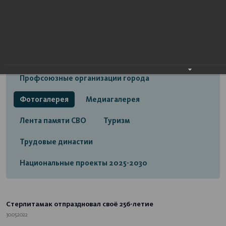
Открытый бюджет городского округа город
Стерлитамак
Экономика
Социальная сфера
Трудовые отношения
Профсоюзные организации города
Фотогалерея
Медиагалерея
Лента памяти СВО
Туризм
Трудовые династии
Национальные проекты 2025-2030
Стерлитамак отпраздновал своё 256-летие
30.05.2022