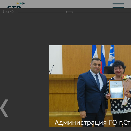
7
из
40
Общая информация
История
Объекты культурного наследия
Символика
Брендбук
Карта города
Справочная информация
Территориальные органы и представительства
Актуальная информация
Открытые данные
СМИ города
Строительство
Жилищно-коммунальное хозяйство
Инвестиционная привлекательность