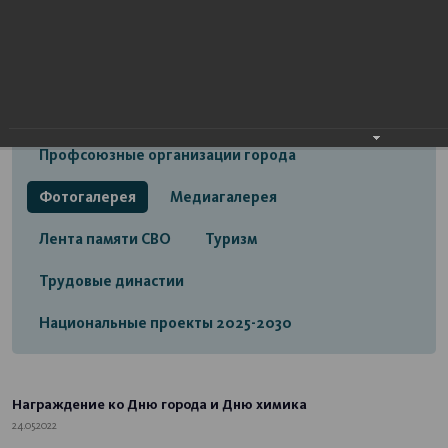
Открытый бюджет городского округа город
Стерлитамак
Экономика
Социальная сфера
Трудовые отношения
Профсоюзные организации города
Фотогалерея
Медиагалерея
Лента памяти СВО
Туризм
Трудовые династии
Национальные проекты 2025-2030
Награждение ко Дню города и Дню химика
24.05.2022