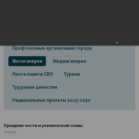
Открытый бюджет городского округа город
Стерлитамак
Экономика
Социальная сфера
Трудовые отношения
Профсоюзные организации города
Фотогалерея
Медиагалерея
Лента памяти СВО
Туризм
Трудовые династии
Национальные проекты 2025-2030
Праздник чести и ученической славы
13.05.2022