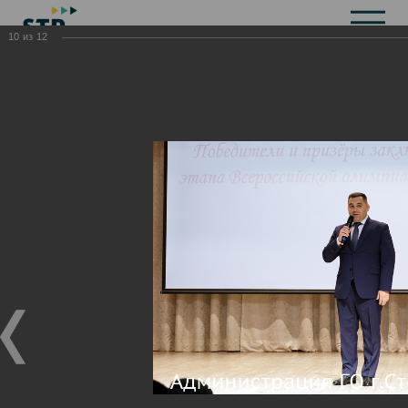
10
из
12
Общая информация
История
Объекты культурного наследия
Символика
Брендбук
Карта города
Справочная информация
Территориальные органы и представительства
Актуальная информация
Открытые данные
СМИ города
Строительство
Жилищно-коммунальное хозяйство
Инвестиционная привлекательность