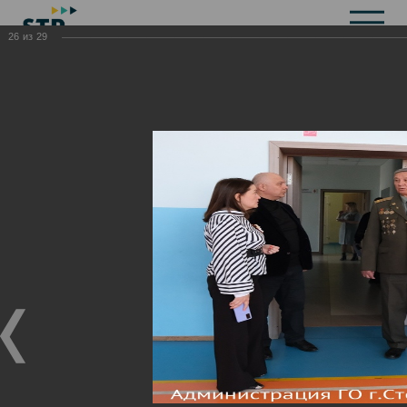
26
из
29
Общая информация
История
Объекты культурного наследия
Символика
Брендбук
Карта города
Справочная информация
Территориальные органы и представительства
Актуальная информация
Открытые данные
СМИ города
Строительство
Жилищно-коммунальное хозяйство
Инвестиционная привлекательность