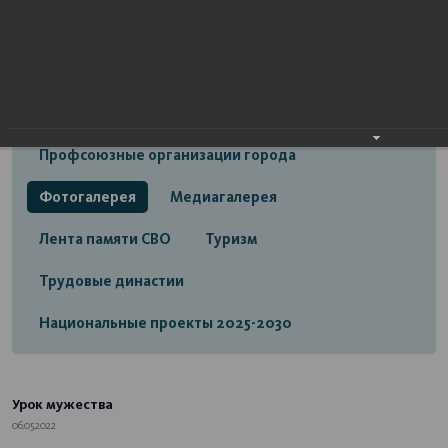
Открытый бюджет городского округа город
Стерлитамак
Экономика
Социальная сфера
Трудовые отношения
Профсоюзные организации города
Фотогалерея
Медиагалерея
Лента памяти СВО
Туризм
Трудовые династии
Национальные проекты 2025-2030
Урок мужества
06.05.2022