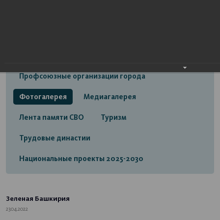
Открытый бюджет городского округа город
Стерлитамак
Экономика
Социальная сфера
Трудовые отношения
Профсоюзные организации города
Фотогалерея
Медиагалерея
Лента памяти СВО
Туризм
Трудовые династии
Национальные проекты 2025-2030
Зеленая Башкирия
23.04.2022