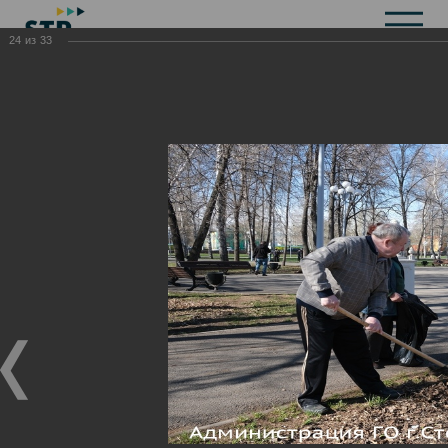
24
из
33
Общая информация
История
Объекты культурного наследия
Символика
Брендбук
Карта города
Справочная информация
Территориальные органы и представительства
Актуальная информация
Открытые данные
СМИ города
Строительство
Жилищно-коммунальное хозяйство
Инвестиционная привлекательность