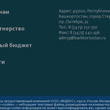
нам
Адрес: 453100, Республика
Башкортостан, город Сте
пр. Октября, 32
Тел.: 8 (3473) 252-350
тнерство
Факс: 8 (3473) 242-436
adm59@bashkortostan.ru
ый бюджет
ги
а, предоставляемый компанией ООО «ЯНДЕКС», 119021, Россия, Москва, у
ю «cookie» — небольшие текстовые файлы, размещаемые на компьютер
 помощи cookie информация не может идентифицировать вас, однако м