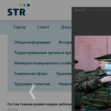
35
из
44
Город
Совет
Документы
Админ
Общая информация
История
Объекты культу
Территориальные органы и представительства
А
Жилищно-коммунальное хозяйство
Инвестицион
Социальная сфера
Трудовые отношения
Про
Трудовые династии
Национальные проекты 2025
Рустем Газизов провёл первую рабочую поездку
09.10.2021