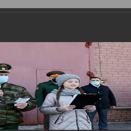
Личный кабинет
Версия дл
истрация
Горожанам
Соцпартнерство
рного наследия
Символика
Брендбук
Карта горо
ктуальная информация
Открытые данные
СМИ горо
ная привлекательность
Открытый бюджет городского ок
фсоюзные организации города
Фотогалерея
Медиаг
-2030