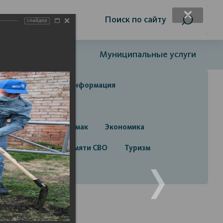
я слабовидящих
Поиск по сайту
слайдер
Открытый бюджет
Муниципальные услуги
да
Справочная информация
да
Строительство
руга город Стерлитамак
Экономика
алерея
Лента памяти СВО
Туризм