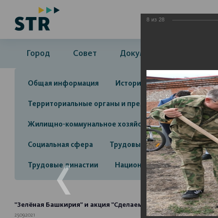
8
из
28
Город
Совет
Документы
Админ
Общая информация
История
Объекты культу
Территориальные органы и представительства
А
Жилищно-коммунальное хозяйство
Инвестицион
Социальная сфера
Трудовые отношения
Про
Трудовые династии
Национальные проекты 2025
"Зелёная Башкирия" и акция "Сделаем" в Стерлитамаке
25.09.2021