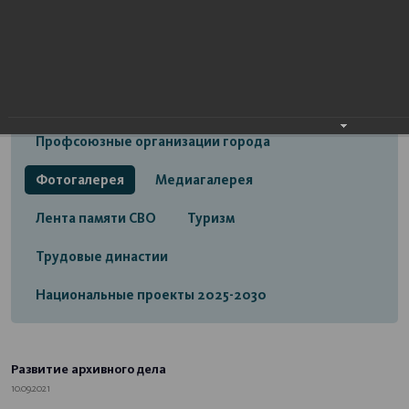
Открытый бюджет городского округа город
Стерлитамак
Экономика
Социальная сфера
Трудовые отношения
Профсоюзные организации города
Фотогалерея
Медиагалерея
Лента памяти СВО
Туризм
Трудовые династии
Национальные проекты 2025-2030
Развитие архивного дела
10.09.2021