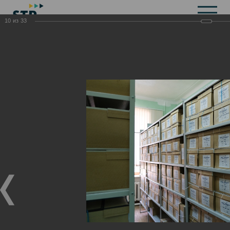
10
из
33
Общая информация
История
Объекты культурного наследия
Символика
Брендбук
Карта города
Справочная информация
Территориальные органы и представительства
Актуальная информация
Открытые данные
СМИ города
Строительство
Жилищно-коммунальное хозяйство
Инвестиционная привлекательность