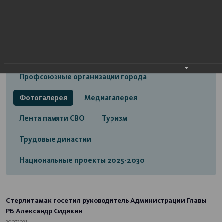
Открытый бюджет городского округа город
Стерлитамак
Экономика
Социальная сфера
Трудовые отношения
Профсоюзные организации города
Фотогалерея
Медиагалерея
Лента памяти СВО
Туризм
Трудовые династии
Национальные проекты 2025-2030
Стерлитамак посетил руководитель Администрации Главы
РБ Александр Сидякин
20.07.2021