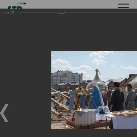
5
из
38
Общая информация
История
Объекты культурного наследия
Символика
Брендбук
Карта города
Справочная информация
Территориальные органы и представительства
Актуальная информация
Открытые данные
СМИ города
Строительство
Жилищно-коммунальное хозяйство
Инвестиционная привлекательность