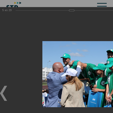
5
из
29
Общая информация
История
Объекты культурного наследия
Символика
Брендбук
Карта города
Справочная информация
Территориальные органы и представительства
Актуальная информация
Открытые данные
СМИ города
Строительство
Жилищно-коммунальное хозяйство
Инвестиционная привлекательность