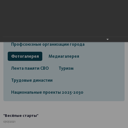
Открытый бюджет городского округа город
Стерлитамак
Экономика
Социальная сфера
Трудовые отношения
Профсоюзные организации города
Фотогалерея
Медиагалерея
Лента памяти СВО
Туризм
Трудовые династии
Национальные проекты 2025-2030
"Весёлые старты"
07.07.2021