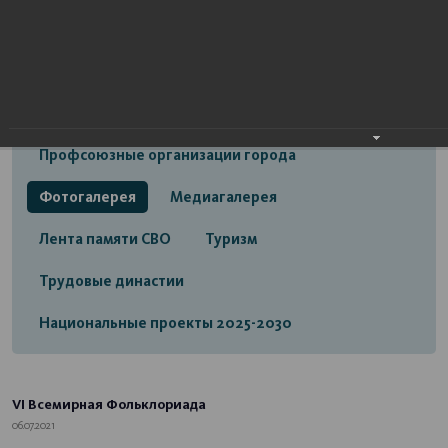
Открытый бюджет городского округа город
Стерлитамак
Экономика
Социальная сфера
Трудовые отношения
Профсоюзные организации города
Фотогалерея
Медиагалерея
Лента памяти СВО
Туризм
Трудовые династии
Национальные проекты 2025-2030
VI Всемирная Фольклориада
06.07.2021