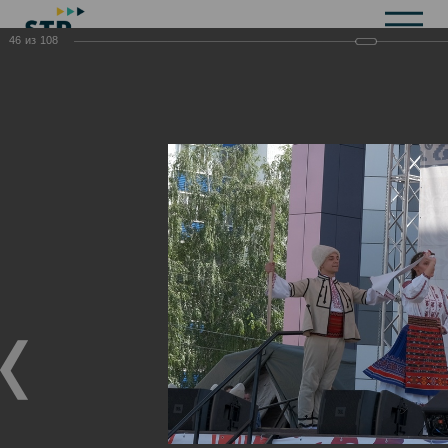
46
из
108
Общая информация
История
Объекты культурного наследия
Символика
Брендбук
Карта города
Справочная информация
Территориальные органы и представительства
Актуальная информация
Открытые данные
СМИ города
Строительство
Жилищно-коммунальное хозяйство
Инвестиционная привлекательность