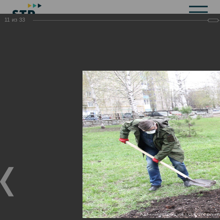
11
из
33
Общая информация
История
Объекты культурного наследия
Символика
Брендбук
Карта города
Справочная информация
Территориальные органы и представительства
Актуальная информация
Открытые данные
СМИ города
Строительство
Жилищно-коммунальное хозяйство
Инвестиционная привлекательность