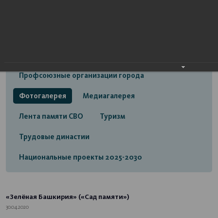
Открытый бюджет городского округа город
Стерлитамак
Экономика
Социальная сфера
Трудовые отношения
Профсоюзные организации города
Фотогалерея
Медиагалерея
Лента памяти СВО
Туризм
Трудовые династии
Национальные проекты 2025-2030
«Зелёная Башкирия» («Сад памяти»)
30.04.2020