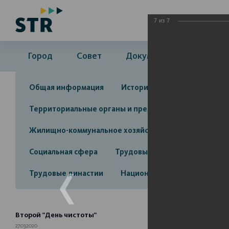
7
из
7
Город
Совет
Документы
Админ
Общая информация
История
Объекты культу
Территориальные органы и представительства
А
Жилищно-коммунальное хозяйство
Инвестицион
Социальная сфера
Трудовые отношения
Про
Трудовые династии
Национальные проекты 2025
Второй "День чистоты"
27.03.2020