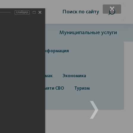
я слабовидящих
Поиск по сайту
слайдер
Открытый бюджет
Муниципальные услуги
да
Справочная информация
да
Строительство
руга город Стерлитамак
Экономика
алерея
Лента памяти СВО
Туризм