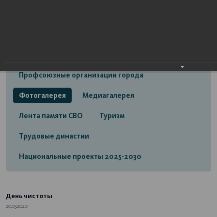
Открытый бюджет городского округа город
Стерлитамак
Экономика
Социальная сфера
Трудовые отношения
Профсоюзные организации города
Фотогалерея
Медиагалерея
Лента памяти СВО
Туризм
Трудовые династии
Национальные проекты 2025-2030
День чистоты
20.03.2020