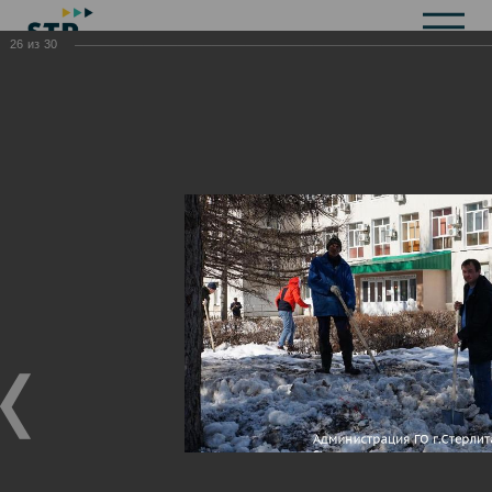
26
из
30
Общая информация
История
Объекты культурного наследия
Символика
Брендбук
Карта города
Справочная информация
Территориальные органы и представительства
Актуальная информация
Открытые данные
СМИ города
Строительство
Жилищно-коммунальное хозяйство
Инвестиционная привлекательность