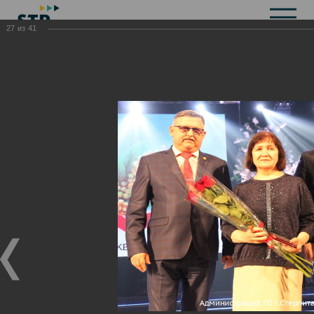
27
из
41
Общая информация
История
Объекты культурного наследия
Символика
Брендбук
Карта города
Справочная информация
Территориальные органы и представительства
Актуальная информация
Открытые данные
СМИ города
Строительство
Жилищно-коммунальное хозяйство
Инвестиционная привлекательность