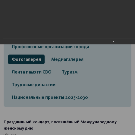
Открытый бюджет городского округа город
Стерлитамак
Экономика
Социальная сфера
Трудовые отношения
Профсоюзные организации города
Фотогалерея
Медиагалерея
Лента памяти СВО
Туризм
Трудовые династии
Национальные проекты 2025-2030
Праздничный концерт, посвящённый Международному
женскому дню
06.03.2020