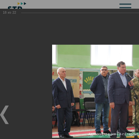
18
из
22
Общая информация
История
Объекты культурного наследия
Символика
Брендбук
Карта города
Справочная информация
Территориальные органы и представительства
Актуальная информация
Открытые данные
СМИ города
Строительство
Жилищно-коммунальное хозяйство
Инвестиционная привлекательность