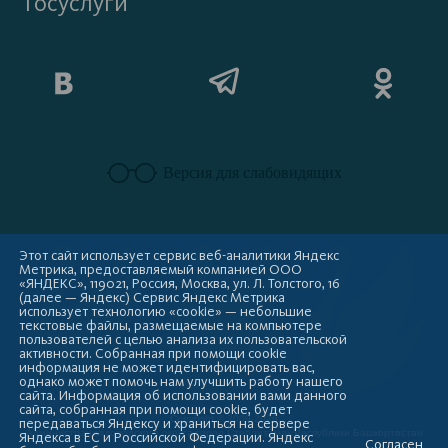
Госуслуги
Версия для слабовидящих
Этот сайт использует сервис веб-аналитики Яндекс
Метрика, предоставляемый компанией ООО
«ЯНДЕКС», 119021, Россия, Москва, ул. Л. Толстого, 16
(далее — Яндекс) Сервис Яндекс Метрика
использует технологию «cookie» — небольшие
текстовые файлы, размещаемые на компьютере
пользователей с целью анализа их пользовательской
активности. Собранная при помощи cookie
информация не может идентифицировать вас,
однако может помочь нам улучшить работу нашего
сайта. Информация об использовании вами данного
сайта, собранная при помощи cookie, будет
Copyright © 2009-2026
передаваться Яндексу и храниться на сервере
Администрация городского округа город Стерлитамак Республики Башкортостан
Яндекса в ЕС и Российской Федерации. Яндекс
Согласен