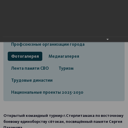
Открытый бюджет городского округа город
Стерлитамак
Экономика
Социальная сфера
Трудовые отношения
Профсоюзные организации города
Фотогалерея
Медиагалерея
Лента памяти СВО
Туризм
Трудовые династии
Национальные проекты 2025-2030
Открытый командный турнир г.Стерлитамака по восточному
боевому единоборству сётокан, посвящённый памяти Сергея
Пахомова