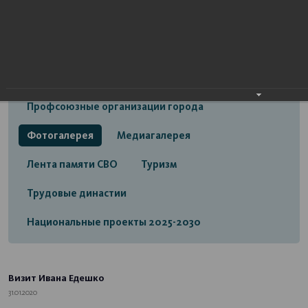
Открытый бюджет городского округа город
Стерлитамак
Экономика
Социальная сфера
Трудовые отношения
Профсоюзные организации города
Фотогалерея
Медиагалерея
Лента памяти СВО
Туризм
Трудовые династии
Национальные проекты 2025-2030
Визит Ивана Едешко
31.01.2020