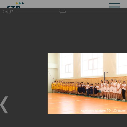
3
из
27
Общая информация
История
Объекты культурного наследия
Символика
Брендбук
Карта города
Справочная информация
Территориальные органы и представительства
Актуальная информация
Открытые данные
СМИ города
Строительство
Жилищно-коммунальное хозяйство
Инвестиционная привлекательность