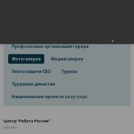
Открытый бюджет городского округа город
Стерлитамак
Экономика
Социальная сфера
Трудовые отношения
Профсоюзные организации города
Фотогалерея
Медиагалерея
Лента памяти СВО
Туризм
Трудовые династии
Национальные проекты 2025-2030
Центр "Работа России"
22.01.2020