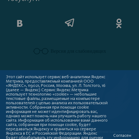
Версия для слабовидящих
Этот сайт использует сервис веб-аналитики Яндекс
Метрика, предоставляемый компанией ООО
«ЯНДЕКС», 119021, Россия, Москва, ул. Л. Толстого, 16
(далее — Яндекс) Сервис Яндекс Метрика
использует технологию «cookie» — небольшие
текстовые файлы, размещаемые на компьютере
пользователей с целью анализа их пользовательской
активности. Собранная при помощи cookie
информация не может идентифицировать вас,
однако может помочь нам улучшить работу нашего
сайта. Информация об использовании вами данного
сайта, собранная при помощи cookie, будет
Copyright © 2009-2026
передаваться Яндексу и храниться на сервере
Администрация городского округа город Стерлитамак Республики Башкортостан
Яндекса в ЕС и Российской Федерации. Яндекс
Согласен
будет обрабатывать эту информацию для оценки