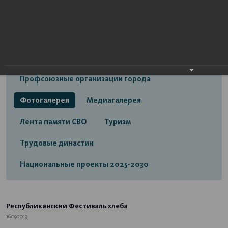
Открытый бюджет городского округа город
Стерлитамак
Экономика
Социальная сфера
Трудовые отношения
Профсоюзные организации города
Фотогалерея
Медиагалерея
Лента памяти СВО
Туризм
Трудовые династии
Национальные проекты 2025-2030
Республиканский Фестиваль хлеба
16.09.2019