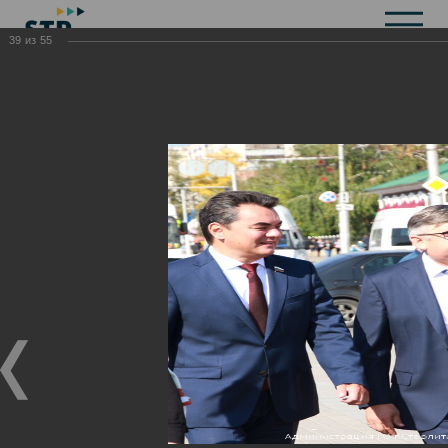
39
из
55
Общая информация
История
Объекты культурного наследия
Символика
Брендбук
Карта города
Справочная информация
Территориальные органы и представительства
Актуальная информация
Открытые данные
СМИ города
Строительство
Жилищно-коммунальное хозяйство
Инвестиционная привлекательность