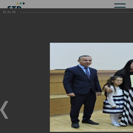
31
из
34
Общая информация
История
Объекты культурного наследия
Символика
Брендбук
Карта города
Справочная информация
Территориальные органы и представительства
Актуальная информация
Открытые данные
СМИ города
Строительство
Жилищно-коммунальное хозяйство
Инвестиционная привлекательность