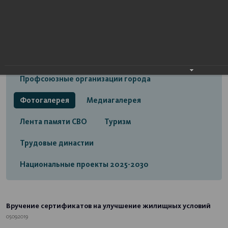
Открытый бюджет городского округа город
Стерлитамак
Экономика
Социальная сфера
Трудовые отношения
Профсоюзные организации города
Фотогалерея
Медиагалерея
Лента памяти СВО
Туризм
Трудовые династии
Национальные проекты 2025-2030
Вручение сертификатов на улучшение жилищных условий
05.09.2019