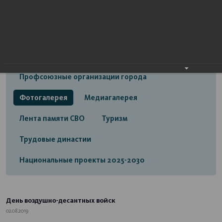
Открытый бюджет городского округа город
Стерлитамак
Экономика
Социальная сфера
Трудовые отношения
Профсоюзные организации города
Фотогалерея
Медиагалерея
Лента памяти СВО
Туризм
Трудовые династии
Национальные проекты 2025-2030
День воздушно-десантных войск
02.08.2019