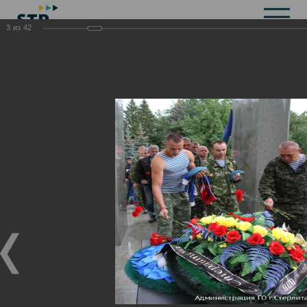
3
из
42
Общая информация
История
Объекты культурного наследия
Символика
Брендбук
Карта города
Справочная информация
Территориальные органы и представительства
Актуальная информация
Открытые данные
СМИ города
Строительство
Жилищно-коммунальное хозяйство
Инвестиционная привлекательность