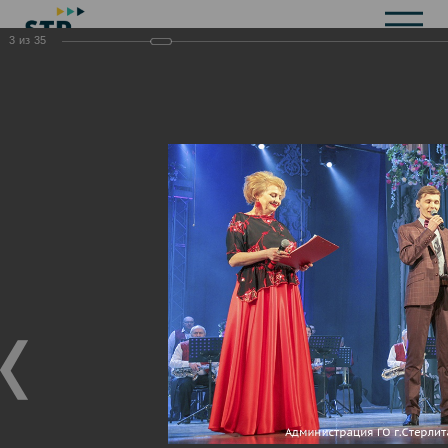
3
из
35
Общая информация
История
Объекты культурного наследия
Символика
Брендбук
Карта города
Справочная информация
Территориальные органы и представительства
Актуальная информация
Открытые данные
СМИ города
Строительство
Жилищно-коммунальное хозяйство
Инвестиционная привлекательность