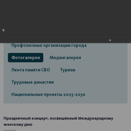
Открытый бюджет городского округа город
Стерлитамак
Экономика
Социальная сфера
6
Трудовые отношения
Профсоюзные организации города
Фотогалерея
Медиагалерея
Лента памяти СВО
Туризм
Трудовые династии
Национальные проекты 2025-2030
Праздничный концерт, посвящённый Международному
женскому дню
07.03.2019