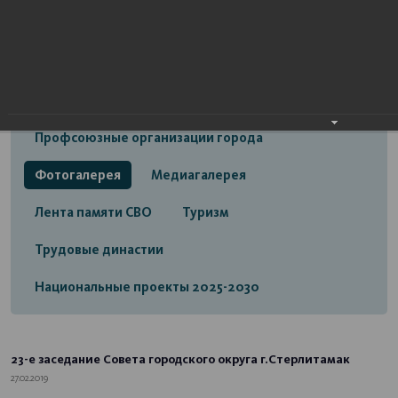
Открытый бюджет городского округа город
Стерлитамак
Экономика
Социальная сфера
Трудовые отношения
Профсоюзные организации города
Фотогалерея
Медиагалерея
Лента памяти СВО
Туризм
Трудовые династии
Национальные проекты 2025-2030
23-е заседание Совета городского округа г.Стерлитамак
27.02.2019