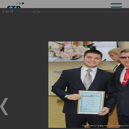
2
из
37
Общая информация
История
Объекты культурного наследия
Символика
Брендбук
Карта города
Справочная информация
Территориальные органы и представительства
Актуальная информация
Открытые данные
СМИ города
Строительство
Жилищно-коммунальное хозяйство
Инвестиционная привлекательность