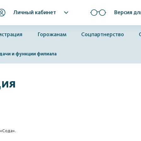
Личный кабинет
Версия дл
истрация
Горожанам
Соцпартнерство
дачи и функции филиала
ция
«Сода».