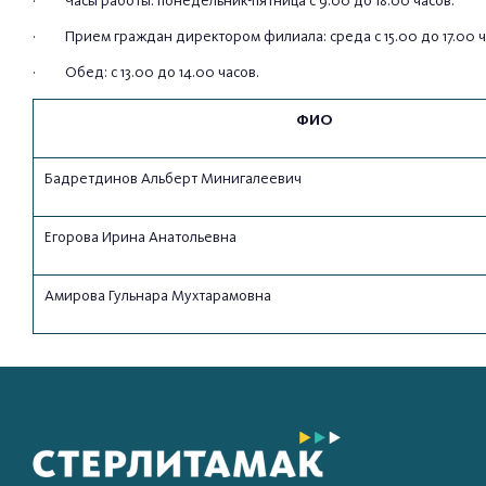
· Часы работы: понедельник-пятница с 9.00 до 18.00 часов.
· Прием граждан директором филиала: среда с 15.00 до 17.00 ч
· Обед: с 13.00 до 14.00 часов.
ФИО
Бадретдинов Альберт Минигалеевич
Егорова Ирина Анатольевна
Амирова Гульнара Мухтарамовна