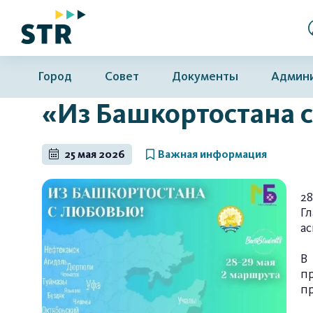
Город
Совет
Документы
Админ
«Из Башкортостана 
25 мая 2026
Важная информация
28
Г
ас
В
п
пр