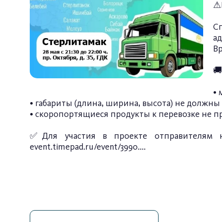
⚠В
С
ад
Вр
🚚
• 
• габариты (длина, ширина, высота) не должны
• скоропортящиеся продукты к перевозке не 
✅Для участия в проекте отправителям н
event.timepad.ru/event/3990....