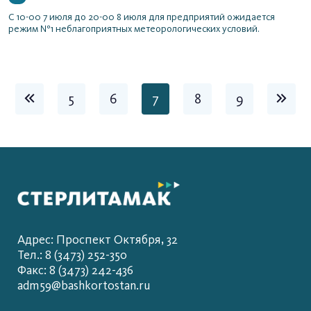
С 10-00 7 июля до 20-00 8 июля для предприятий ожидается
режим №1 неблагоприятных метеорологических условий.
5
6
7
8
9
Адрес: Проспект Октября, 32
Тел.: 8 (3473) 252-350
Факс: 8 (3473) 242-436
adm59@bashkortostan.ru