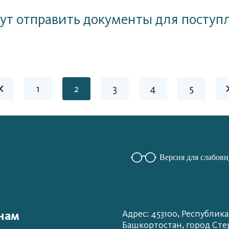
т отправить документы для поступл
1
2
3
4
5
Версия для слабов
нам
Адрес: 453100, Республика
Башкортостан, город Сте