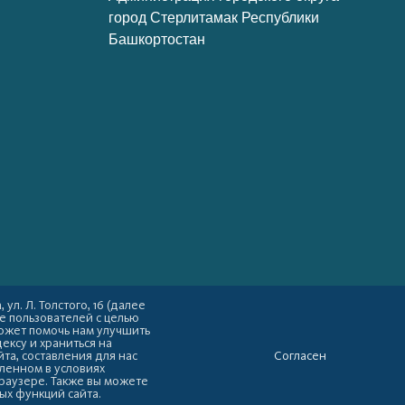
город Стерлитамак Республики
Башкортостан
л. Л. Толстого, 16 (далее
е пользователей с целью
ожет помочь нам улучшить
ексу и храниться на
та, составления для нас
Согласен
вленном в условиях
браузере. Также вы можете
рых функций сайта.