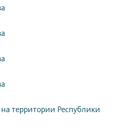
ва
ва
ва
ва
 на территории Республики