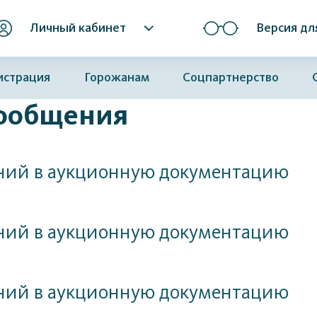
Личный кабинет
Версия дл
истрация
Горожанам
Соцпартнерство
ообщения
ний в аукционную документацию
ний в аукционную документацию
ний в аукционную документацию