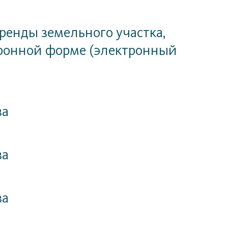
ренды земельного участка,
ктронной форме (электронный
ва
ва
ва