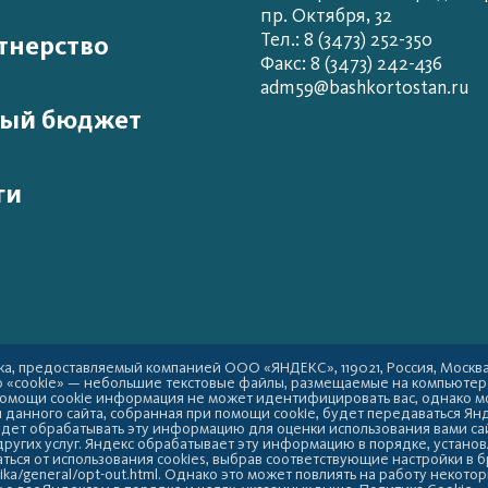
пр. Октября, 32
Тел.: 8 (3473) 252-350
тнерство
Факс: 8 (3473) 242-436
adm59@bashkortostan.ru
ый бюджет
ги
а, предоставляемый компанией ООО «ЯНДЕКС», 119021, Россия, Москва, у
ю «cookie» — небольшие текстовые файлы, размещаемые на компьютер
 помощи cookie информация не может идентифицировать вас, однако м
данного сайта, собранная при помощи cookie, будет передаваться Янд
удет обрабатывать эту информацию для оценки использования вами сай
других услуг. Яндекс обрабатывает эту информацию в порядке, устано
ться от использования cookies, выбрав соответствующие настройки в 
ika/general/opt-out.html. Однако это может повлиять на работу некото