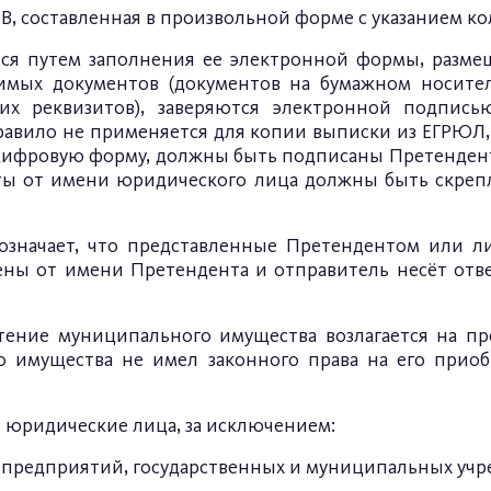
 составленная в произвольной форме с указанием кол
ется путем заполнения ее электронной формы, разм
имых документов (документов на бумажном носител
их реквизитов), заверяются электронной подпис
авило не применяется для копии выписки из ЕГРЮЛ, 
-цифровую форму, должны быть подписаны Претенден
ты от имени юридического лица должны быть скреп
значает, что представленные Претендентом или л
ены от имени Претендента и отправитель несёт отве
тение муниципального имущества возлагается на пре
о имущества не имел законного права на его приоб
 юридические лица, за исключением:
 предприятий, государственных и муниципальных учр