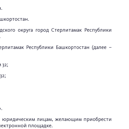
.
ашкортостан.
дского округа город Стерлитамак Республики
.
ерлитамак Республики Башкортостан (далее –
 32;
32;
.
 и юридическим лицам, желающим приобрести
лектронной площадке.