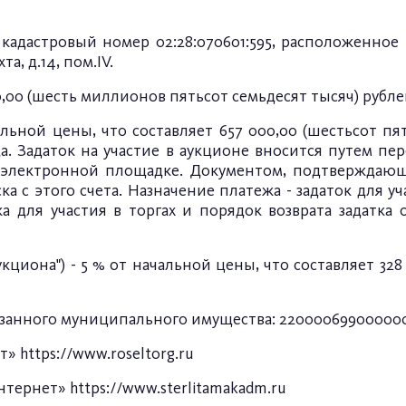
кадастровый номер 02:28:070601:595, расположенное 
а, д.14, пом.IV.
,00 (шесть миллионов пятьсот семьдесят тысяч) рубле
альной цены, что составляет 657 000,00 (шестьсот пя
а. Задаток на участие в аукционе вносится путем п
электронной площадке. Документом, подтверждающи
 с этого счета. Назначение платежа - задаток для у
 для участия в торгах и порядок возврата задатка 
иона") - 5 % от начальной цены, что составляет 328 
занного муниципального имущества: 2200006990000000
ет»
https://www.roseltorg.ru
Интернет»
https://www.sterlitamakadm.ru