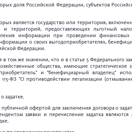
торых доля Российской Федерации, субъектов Россий
орых является государство или территория, включе
тв и территорий, предоставляющих льготный нал
вления информации при проведении финансовых
нформации о своих выгодоприобретателях, бенефиц
ийской Федерации.
 том же значении, что и в статье 5 Федерального зак
озяйственные общества, имеющие стратегическое 
оприобретатель" и "бенефициарный владелец" испо
 N 115-ФЗ "О противодействии легализации (отмыван
о задатке.
убличной офертой для заключения договора о задатке
ендентом заявки и перечисление задатка являются 
дке.