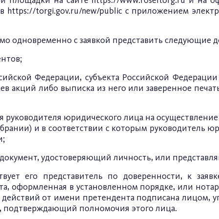
ой площадки на сайте
https://www.roseltorg.ru
и на оф
ов
https://torgi.gov.ru/new/public
с приложением электр
мо одновременно с заявкой представить следующие д
нтов;
ссийской Федерации, субъекта Российской Федерации
ев акций либо выписка из него или заверенное печа
я руководителя юридического лица на осуществление
збрании) и в соответствии с которым руководитель ю
и;
документ, удостоверяющий личность, или представляю
твует его представитель по доверенности, к зая
а, оформленная в установленном порядке, или нотар
ие действий от имени претендента подписана лицом
нт, подтверждающий полномочия этого лица.