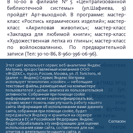
В 10-00 в филиале №5 «Централизованной
библиотечной системы» (ул.Шафиева, 9)
пройдёт Арт-выходной. В программе: мастер-
класс «Роспись керамических изделий»; мастер-
класс «Акриловая живопись»; мастер-класс
«Закладка для любимой книги»; мастер-класс
«Художественная лепка из глины»; мастер-класс
по войлоковалянию. По предварительной
записи (Тел: 30-10-86, 8-960-396-06-96).
В 11-00 в Центральной городской библиотеке
Этот сайт использует сервис веб-аналитики Яндекс
Метрика, предоставляемый компанией ООО
будет работать литературная гостиная.
«ЯНДЕКС», 119021, Россия, Москва, ул. Л. Толстого, 16
(далее — Яндекс) Сервис Яндекс Метрика
использует технологию «cookie» — небольшие
В 12-00 в лицее №12 (ул. Тукаева, 2д), в ПМШ №23
текстовые файлы, размещаемые на компьютере
(ул. Строителей, 61), в школах №32 (ул.
пользователей с целью анализа их пользовательской
активности. Собранная при помощи cookie
Коммунистическая, 104) и №33 (ул. Водолаженко,
информация не может идентифицировать вас,
2а) пройдёт муниципальный этап
однако может помочь нам улучшить работу нашего
сайта. Информация об использовании вами данного
республиканских соревнований по футболу
сайта, собранная при помощи cookie, будет
«Кожаный мяч – школьная футбольная лига».
передаваться Яндексу и храниться на сервере
Яндекса в ЕС и Российской Федерации. Яндекс
Согласен
будет обрабатывать эту информацию для оценки
В 12-00 в русском драматическом театре
использования вами сайта, составления для нас
отчетов о деятельности нашего сайта, и