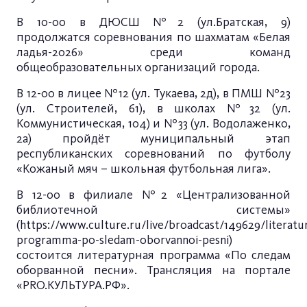
В 10-00 в ДЮСШ №2 (ул.Братская, 9)
продолжатся соревнования по шахматам «Белая
ладья-2026» среди команд
общеобразовательных организаций города.
В 12-00 в лицее №12 (ул. Тукаева, 2д), в ПМШ №23
(ул. Строителей, 61), в школах №32 (ул.
Коммунистическая, 104) и №33 (ул. Водолаженко,
2а) пройдёт муниципальный этап
республиканских соревнований по футболу
«Кожаный мяч – школьная футбольная лига».
В 12-00 в филиале №2 «Централизованной
библиотечной системы»
(
https://www.culture.ru/live/broadcast/149629/literatu
programma-po-sledam-oborvannoi-pesni
)
состоится литературная программа «По следам
оборванной песни». Трансляция на портале
«PRO.КУЛЬТУРА.РФ».