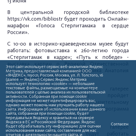
13 июня
В центральной городской библиотеке
https://vk.com/bibliostr
будет проходить Онлайн-
марафон «Голоса Стерлитамака в сердце
России».
С 10-00 в историко-краеведческом музее будут
работать: фотовыставка к 260-летию города
«Стерлитамак в кадре»; «Путь к победе» -
выставка картин о Великой Отечественной
Этот сайт использует сервис веб-аналитики Яндекс
войне Стерлитамакского художника Анатолия
Метрика, предоставляемый компанией ООО
«ЯНДЕКС», 119021, Россия, Москва, ул. Л. Толстого, 16
Порфирьевича Коробова.
(далее — Яндекс) Сервис Яндекс Метрика
использует технологию «cookie» — небольшие
текстовые файлы, размещаемые на компьютере
С 10-00 в картинной галерее
пользователей с целью анализа их пользовательской
(ул.Коммунистическая, 84) пройдет
активности. Собранная при помощи cookie
информация не может идентифицировать вас,
занимательное занятие по изобразительному
однако может помочь нам улучшить работу нашего
искусству: «Играй в искусство!»; Программа
сайта. Информация об использовании вами данного
сайта, собранная при помощи cookie, будет
«Музейный час» для школьников.
передаваться Яндексу и храниться на сервере
Яндекса в ЕС и Российской Федерации. Яндекс
Согласен
будет обрабатывать эту информацию для оценки
С 10-00 в картинной галерее
использования вами сайта, составления для нас
(ул.Коммунистическая, 84) будут работать
отчетов о деятельности нашего сайта, и