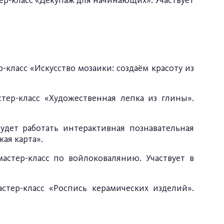
ер-класс «Декупаж для начинающих». Участвует
класс «Искусство мозаики: создаём красоту из
тер-класс «Художественная лепка из глины».
удет работать интерактивная познавательная
ая карта».
астер-класс по войлоковалянию. Участвует в
тер-класс «Роспись керамических изделий».