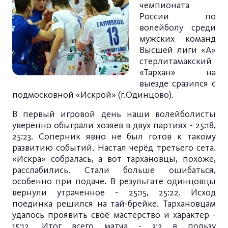
чемпионата
России по
волейболу среди
мужских команд
Высшей лиги «А»
стерлитамакский
«Тархан» на
выезде сразился с
подмосковной «Искрой» (г.Одинцово).
В первый игровой день наши волейболисты
уверенно обыграли хозяев в двух партиях - 25:18,
25:23. Соперник явно не был готов к такому
развитию событий. Настал черёд третьего сета.
«Искра» собралась, а вот тархановцы, похоже,
расслабились. Стали больше ошибаться,
особенно при подаче. В результате одинцовцы
вернули утраченное - 25:15, 25:22. Исход
поединка решился на тай-брейке. Тархановцам
удалось проявить своё мастерство и характер -
15:12. Итог всего матча - 3:2 в пользу