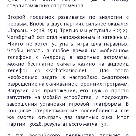
стерлитамакских спортсменов.
Второй поединок развивался по аналогии с
первым. Вновь в двух партиях сильнее оказался
«Тархан» - 25:18, 25:13. Третью мы уступили - 25:23.
Четвёртый сет стал напряжённым и затяжным.
Никто не хотел уступать, игра шла наравных.
Чтобы играть в любое время на мобильном
телефоне с Андроид в азартные автоматы,
можно бесплатно
скачать казино на андроид
телефон со skachatkazino.net
. Для этого
необходимо задать в настройках смартфона
разрешение на скачивание сторонних программ.
Загрузив apk приложение, его нужно просто
запустить на мобайл устройстве, и подождать
завершения установки игровой платформы. В
концовке стерлитамакские волейболисты всё
же смогли отыграть два заветных очка. Итог
партии - 30:28, результат всего матча - 3:1.
7 тур российского первенства пройдёт в