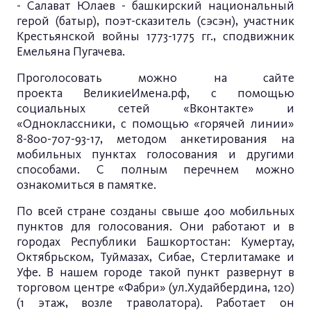
- Салават Юлаев - башкирский национальный
герой (батыр), поэт-сказитель (сэсэн), участник
Крестьянской войны 1773-1775 гг., сподвижник
Емельяна Пугачева.
Проголосовать можно на сайте
проекта
ВеликиеИмена.рф
, с помощью
социальных сетей «Вконтакте» и
«Одноклассники, с помощью «горячей линии»
8-800-707-93-17, методом анкетирования на
мобильных пунктах голосования и другими
способами. С полным перечнем можно
ознакомиться в
памятке
.
По всей стране созданы свыше 400 мобильных
пунктов для голосования. Они работают и в
городах Республики Башкортостан: Кумертау,
Октябрьском, Туймазах, Сибае, Стерлитамаке и
Уфе. В нашем городе такой пункт развернут в
торговом центре «Фабри» (ул.Худайбердина, 120)
(1 этаж, возле траволатора). Работает он