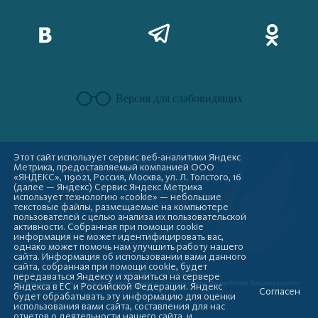
Версия для слабовидящих
Этот сайт использует сервис веб-аналитики Яндекс
Метрика, предоставляемый компанией ООО
«ЯНДЕКС», 119021, Россия, Москва, ул. Л. Толстого, 16
(далее — Яндекс) Сервис Яндекс Метрика
использует технологию «cookie» — небольшие
текстовые файлы, размещаемые на компьютере
пользователей с целью анализа их пользовательской
активности. Собранная при помощи cookie
информация не может идентифицировать вас,
однако может помочь нам улучшить работу нашего
сайта. Информация об использовании вами данного
сайта, собранная при помощи cookie, будет
Copyright © 2009-2026
передаваться Яндексу и храниться на сервере
Администрация городского округа город Стерлитамак Республики Башкортостан
Яндекса в ЕС и Российской Федерации. Яндекс
Согласен
будет обрабатывать эту информацию для оценки
использования вами сайта, составления для нас
отчетов о деятельности нашего сайта, и