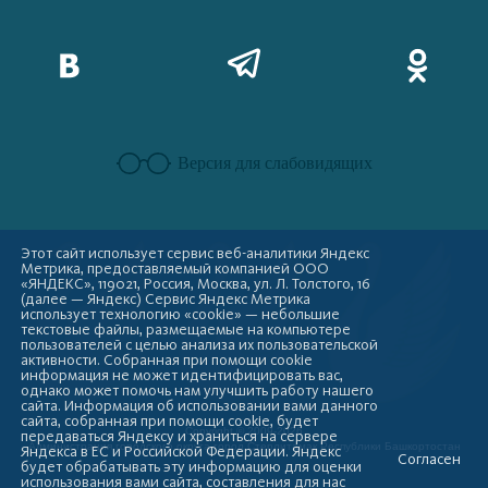
Версия для слабовидящих
Этот сайт использует сервис веб-аналитики Яндекс
Метрика, предоставляемый компанией ООО
«ЯНДЕКС», 119021, Россия, Москва, ул. Л. Толстого, 16
(далее — Яндекс) Сервис Яндекс Метрика
использует технологию «cookie» — небольшие
текстовые файлы, размещаемые на компьютере
пользователей с целью анализа их пользовательской
активности. Собранная при помощи cookie
информация не может идентифицировать вас,
однако может помочь нам улучшить работу нашего
сайта. Информация об использовании вами данного
сайта, собранная при помощи cookie, будет
Copyright © 2009-2026
передаваться Яндексу и храниться на сервере
Администрация городского округа город Стерлитамак Республики Башкортостан
Яндекса в ЕС и Российской Федерации. Яндекс
Согласен
будет обрабатывать эту информацию для оценки
использования вами сайта, составления для нас