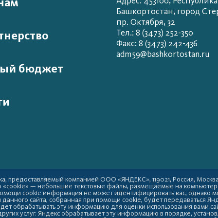
нам
Адрес: 453100, Республика
Башкортостан, город Сте
пр. Октября, 32
Тел.: 8 (3473) 252-350
тнерство
Факс: 8 (3473) 242-436
adm59@bashkortostan.ru
ый бюджет
ги
а, предоставляемый компанией ООО «ЯНДЕКС», 119021, Россия, Москва, у
ю «cookie» — небольшие текстовые файлы, размещаемые на компьютер
 помощи cookie информация не может идентифицировать вас, однако м
данного сайта, собранная при помощи cookie, будет передаваться Янд
удет обрабатывать эту информацию для оценки использования вами сай
других услуг. Яндекс обрабатывает эту информацию в порядке, устано