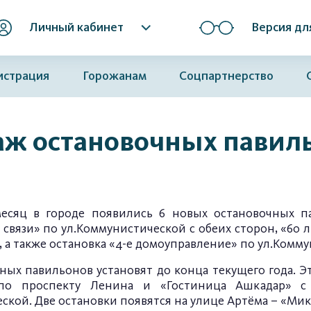
Личный кабинет
Версия дл
истрация
Горожанам
Соцпартнерство
аж остановочных павил
есяц в городе появились 6 новых остановочных п
 связи» по ул.Коммунистической с обеих сторон, «60
, а также остановка «4-е домоуправление» по ул.Комм
ных павильонов установят до конца текущего года. Эт
по проспекту Ленина и «Гостиница Ашкадар» с 
ской. Две остановки появятся на улице Артёма – «Ми