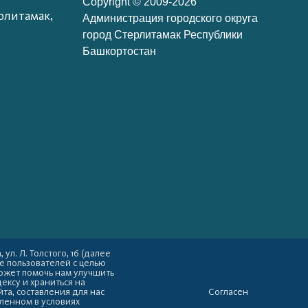
Copyright © 2009-2026
рлитамак,
Администрация городского округа
город Стерлитамак Республики
Башкортостан
л. Л. Толстого, 16 (далее
е пользователей с целью
ожет помочь нам улучшить
ексу и храниться на
та, составления для нас
Согласен
вленном в условиях