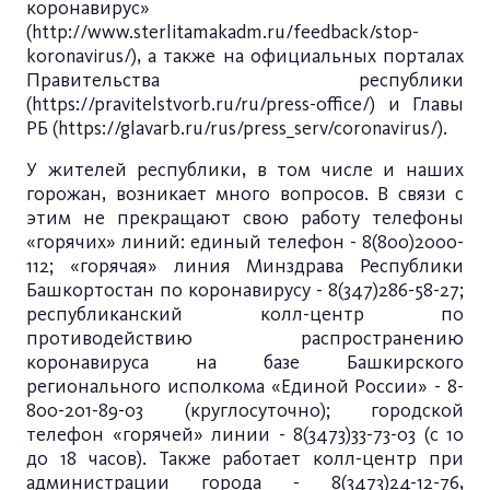
коронавирус»
(
http://www.sterlitamakadm.ru/feedback/stop-
koronavirus/
), а также на официальных порталах
Правительства республики
(
https://pravitelstvorb.ru/ru/press-office/
) и Главы
РБ (
https://glavarb.ru/rus/press_serv/coronavirus/)
.
У жителей республики, в том числе и наших
горожан, возникает много вопросов. В связи с
этим не прекращают свою работу телефоны
«горячих» линий: единый телефон - 8(800)2000-
112; «горячая» линия Минздрава Республики
Башкортостан по коронавирусу - 8(347)286-58-27;
республиканский колл-центр по
противодействию распространению
коронавируса на базе Башкирского
регионального исполкома «Единой России» - 8-
800-201-89-03 (круглосуточно); городской
телефон «горячей» линии - 8(3473)33-73-03 (с 10
до 18 часов). Также работает колл-центр при
администрации города - 8(3473)24-12-76,