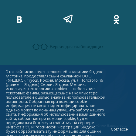
Версия для слабовидящих
Этот сайт использует сервис веб-аналитики Яндекс
Метрика, предоставляемый компанией ООО
«ЯНДЕКС», 119021, Россия, Москва, ул. Л. Толстого, 16
(далее — Яндекс) Сервис Яндекс Метрика
использует технологию «cookie» — небольшие
текстовые файлы, размещаемые на компьютере
пользователей с целью анализа их пользовательской
активности. Собранная при помощи cookie
информация не может идентифицировать вас,
однако может помочь нам улучшить работу нашего
сайта. Информация об использовании вами данного
сайта, собранная при помощи cookie, будет
Copyright © 2009-2026
передаваться Яндексу и храниться на сервере
Администрация городского округа город Стерлитамак Республики Башкортостан
Яндекса в ЕС и Российской Федерации. Яндекс
Согласен
будет обрабатывать эту информацию для оценки
использования вами сайта, составления для нас