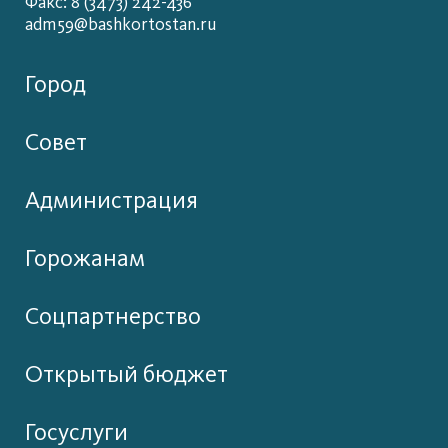
Факс: 8 (3473) 242-436
adm59@bashkortostan.ru
Город
Совет
Администрация
Горожанам
Соцпартнерство
Открытый бюджет
Госуслуги