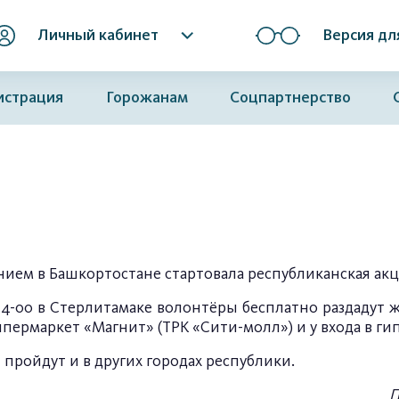
Личный кабинет
Версия дл
истрация
Горожанам
Соцпартнерство
нием в Башкортостане стартовала республиканская ак
о 14-00 в Стерлитамаке волонтёры бесплатно раздадут
гипермаркет «Магнит» (ТРК «Сити-молл») и у входа в г
пройдут и в других городах республики.
П