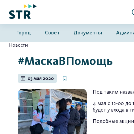
Город
Совет
Документы
Админ
Новости
#МаскаВПомощь
03 мая 2020
Под таким назва
4 мая с 12-00 д
будет у входа в 
Подобные акции 