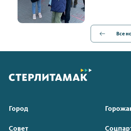
Все н
Город
Горожа
Совет
Соцпар