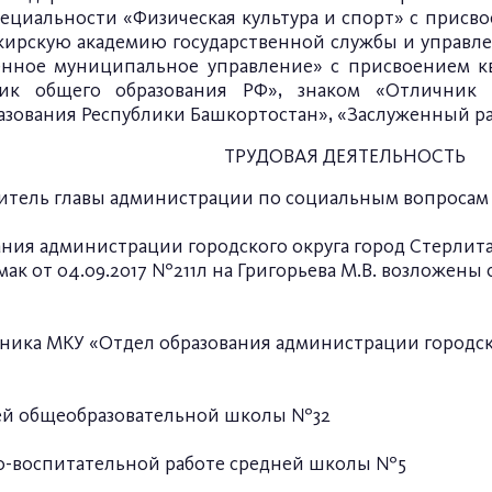
пециальности «Физическая культура и спорт» с прис
Башкирскую академию государственной службы и управ
венное муниципальное управление» с присвоением 
ик общего образования РФ», знаком «Отличник 
зования Республики Башкортостан», «Заслуженный ра
ТРУДОВАЯ ДЕЯТЕЛЬНОСТЬ
меститель главы администрации по социальным вопросам
азования администрации городского округа город Стерл
ак от 04.09.2017 №211л на Григорьева М.В. возложены
альника МКУ «Отдел образования администрации городс
дней общеобразовательной школы №32
ебно-воспитательной работе средней школы №5