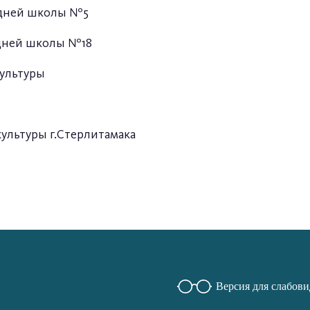
средней школы №5
средней школы №18
 культуры
 культуры г.Стерлитамака
Версия для слабов