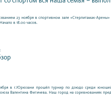
 со спортом вся наша семья – выпол
азванием 23 ноября в спортивном зале «Стерлитамак-Арены
Начало в 18.00 часов.
8
бзор
оября в г.Юрюзани прошёл турнир по дзюдо среди юношей 2
Союза Валентина Фигичева. Наш город на соревнованиях пр