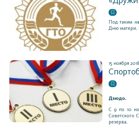
«Дружит
Под таким н
Дню матери. 
15 ноября 201
Спорто
Дзюдо.
С 9 по 10 н
Советского 
резерва.