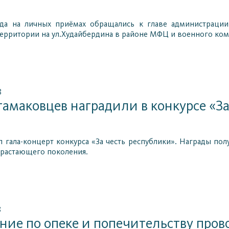
да на личных приёмах обращались к главе администрации
рритории на ул.Худайбердина в районе МФЦ и военного ком
8
амаковцев наградили в конкурсе «За
 гала-концерт конкурса «За честь республики». Награды полу
драстающего поколения.
8
ние по опеке и попечительству про