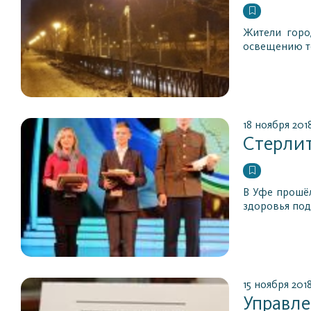
Жители горо
освещению те
18 ноября 201
Стерлит
В Уфе прошёл
здоровья по
15 ноября 201
Управле