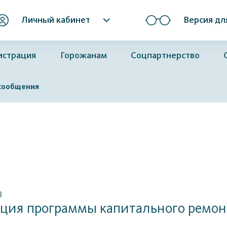
Личный кабинет
Версия дл
истрация
Горожанам
Соцпартнерство
сообщения
8
ция программы капитального ремон