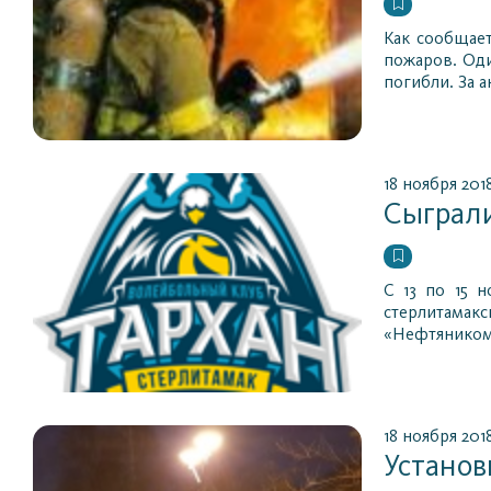
Как сообщае
пожаров. Оди
погибли. За 
18 ноября 201
Сыграли
С 13 по 15 
стерлитамак
«Нефтяником
18 ноября 201
Установ