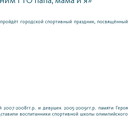
ним ГТО папа, мама и я»
» пройдёт городской спортивный праздник, посвящённый
007-2008гг.р. и девушек 2005-2009гг.р. памяти Героя
едставили воспитанники спортивной школы олимпийского