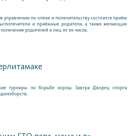
 управлении по опеке и попечительству состоится приём
ны/попечители и приёмные родители, а также желающих
 попечения родителей и лиц из их числа.
терлитамаке
кие турниры по борьбе корэш. Завтра Дворец спорта
единоборств.