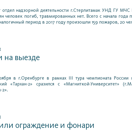
т отдел надзорной деятельности г.Стерлитамак УНД ГУ МЧС
н человек погиб, травмированных нет. Всего с начала года п
аналогичный период в 2017 году произошли 159 пожаров, 20 чел
8
 на выезде
ноября в г.Оренбурге в рамках III тура чемпионата Росси
ский «Тархан-2» сразился с «Магниткой-Университет» (г.
-2».
8
или ограждение и фонари