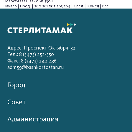
Новости 5221 - 5240 из 5308
Начало
|
Пред.
|
260
261
262
263
264
|
След.
|
Конец
|
Все
Адрес: Проспект Октября, 32
Тел.: 8 (3473) 252-350
Факс: 8 (3473) 242-436
adm59@bashkortostan.ru
Город
Совет
Администрация